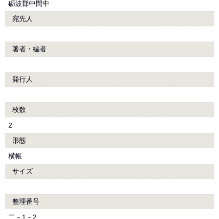
砺波郡中間中
宛先人
著者・編者
発行人
枚数
2
形態
横帳
サイズ
整理番号
二－1－2