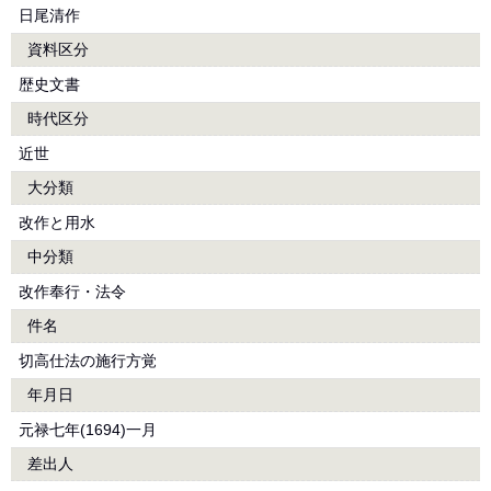
日尾清作
資料区分
歴史文書
時代区分
近世
大分類
改作と用水
中分類
改作奉行・法令
件名
切高仕法の施行方覚
年月日
元禄七年(1694)一月
差出人