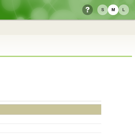
S
M
L
ヘルプ