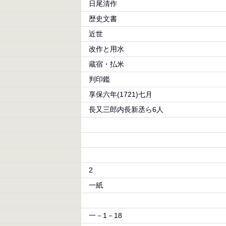
日尾清作
歴史文書
近世
改作と用水
蔵宿・払米
判印鑑
享保六年(1721)七月
長又三郎内長新丞ら6人
2
一紙
一－1－18