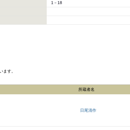
1－18
います。
所蔵者名
日尾清作