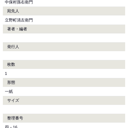
中保村孫右衛門
宛先人
立野町清左衛門
著者・編者
発行人
枚数
1
形態
一紙
サイズ
整理番号
四－16