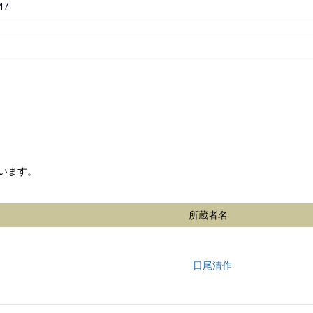
47
います。
所蔵者名
日尾清作