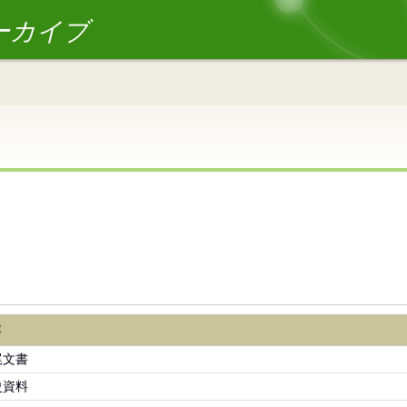
ーカイブ
容
尾文書
史資料