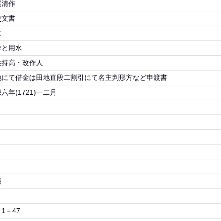
尾清作
史文書
世
作と用水
姓持高・改作人
地にて借金は田地直段二割引にて名主判形方など申渡書
六年(1721)一二月
帳
1－47