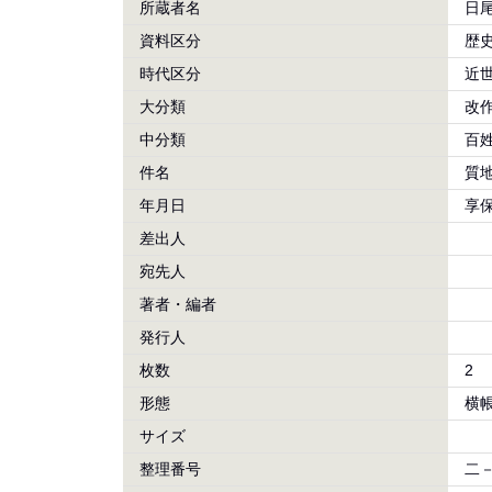
所蔵者名
日
資料区分
歴
時代区分
近
大分類
改
中分類
百
件名
質
年月日
享保
差出人
宛先人
著者・編者
発行人
枚数
2
形態
横
サイズ
整理番号
二－