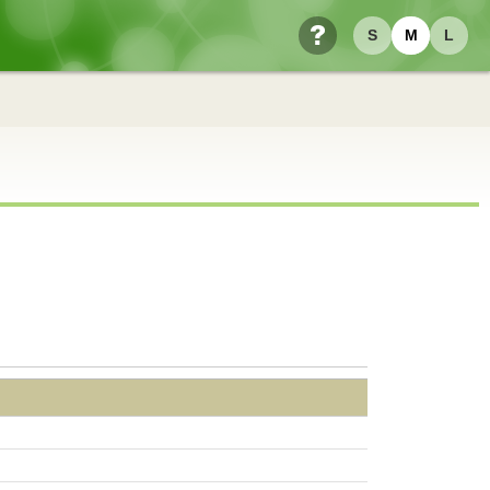
S
M
L
ヘルプ