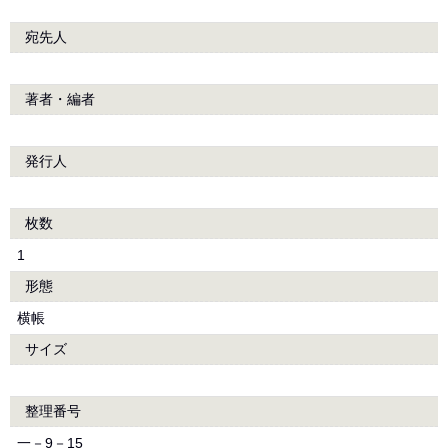
宛先人
著者・編者
発行人
枚数
1
形態
横帳
サイズ
整理番号
一－9－15