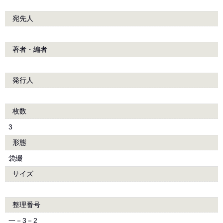
宛先人
著者・編者
発行人
枚数
3
形態
袋綴
サイズ
整理番号
一－3－2