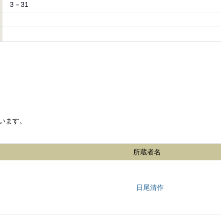
3－31
います。
所蔵者名
日尾清作