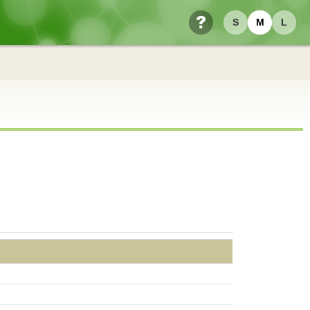
S
M
L
ヘルプ