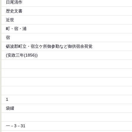
日尾清作
歴史文書
近世
町・宿・浦
宿
砺波郡町立・宿立ケ所御参勤など御供宿余荷覚
(安政三年(1856))
1
袋綴
一－3－31