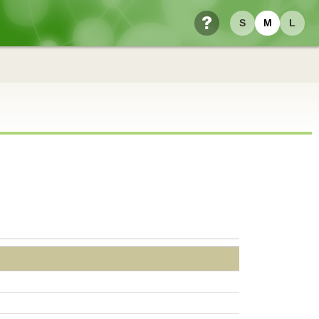
S
M
L
ヘルプ