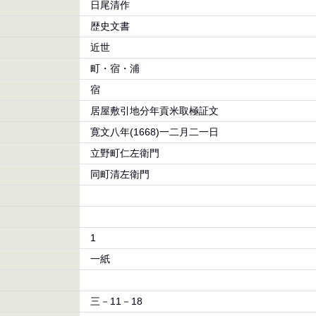
日尾清作
歴史文書
近世
町・宿・浦
宿
居屋敷引地分年貢米取極証文
寛文八年(1668)一二月二一日
立野町仁左衛門
同町清左衛門
1
一紙
三－11－18