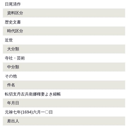
日尾清作
資料区分
歴史文書
時代区分
近世
大分類
寺社・芸術
中分類
その他
件名
転切支丹左兵衛娜権妻よき縮帳
年月日
元禄七年(1694)六月一〇日
差出人