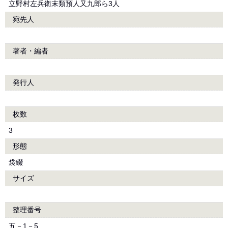
立野村左兵衛末類預人又九郎ら3人
宛先人
著者・編者
発行人
枚数
3
形態
袋綴
サイズ
整理番号
五－1－5