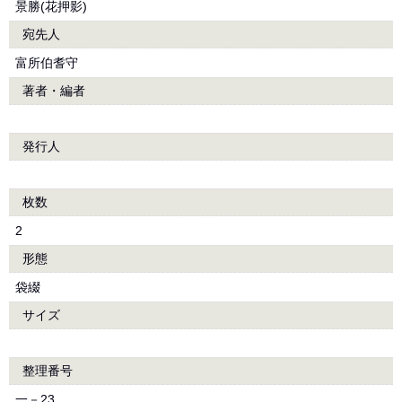
景勝(花押影)
宛先人
富所伯耆守
著者・編者
発行人
枚数
2
形態
袋綴
サイズ
整理番号
一－23