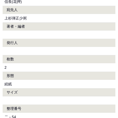
信長(花押)
宛先人
上杉弾正少弼
著者・編者
発行人
枚数
2
形態
続紙
サイズ
整理番号
二－54