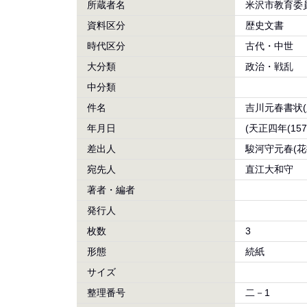
所蔵者名
米沢市教育委
資料区分
歴史文書
時代区分
古代・中世
大分類
政治・戦乱
中分類
件名
吉川元春書状
年月日
(天正四年(15
差出人
駿河守元春(花
宛先人
直江大和守
著者・編者
発行人
枚数
3
形態
続紙
サイズ
整理番号
二－1