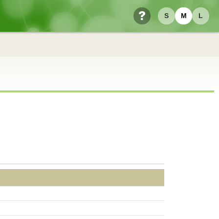
S
M
L
ヘルプ