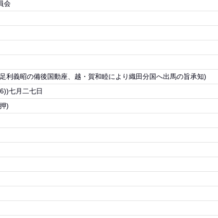
員会
(足利義昭の備後国動座、越・賀和睦により織田分国へ出馬の旨承知)
76))七月二七日
押)