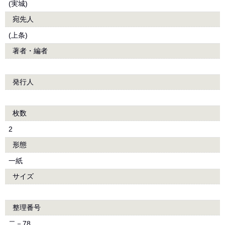
(実城)
宛先人
(上条)
著者・編者
発行人
枚数
2
形態
一紙
サイズ
整理番号
二－78