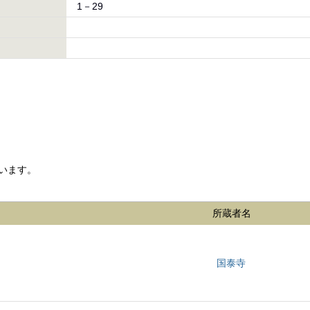
1－29
います。
所蔵者名
国泰寺