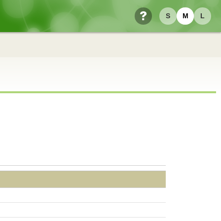
S
M
L
ヘルプ