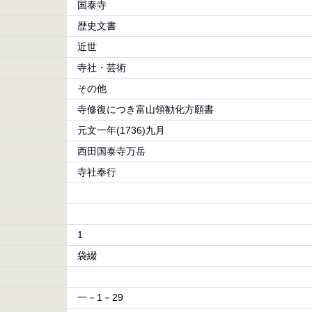
国泰寺
歴史文書
近世
寺社・芸術
その他
寺修復につき富山領勧化方願書
元文一年(1736)九月
西田国泰寺万岳
寺社奉行
1
袋綴
一－1－29