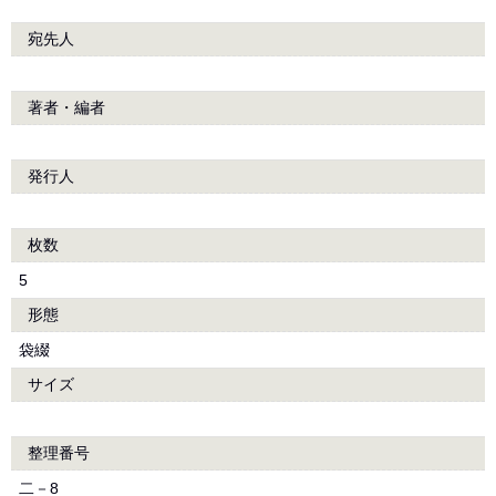
宛先人
著者・編者
発行人
枚数
5
形態
袋綴
サイズ
整理番号
二－8