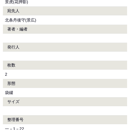
景虎(花押影)
宛先人
北条丹後守(景広)
著者・編者
発行人
枚数
2
形態
袋綴
サイズ
整理番号
一－1－22