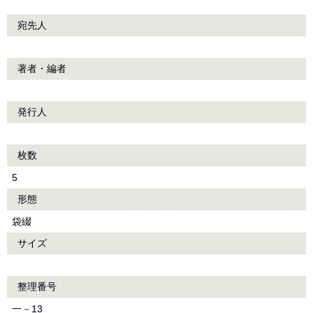
宛先人
著者・編者
発行人
枚数
5
形態
袋綴
サイズ
整理番号
一－13