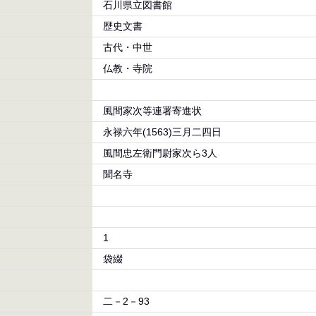
石川県立図書館
歴史文書
古代・中世
仏教・寺院
風間家次等連署寄進状
永禄六年(1563)三月二四日
風間忠左衛門尉家次ら3人
聞名寺
1
袋綴
二－2－93