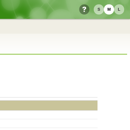
S
M
L
ヘルプ