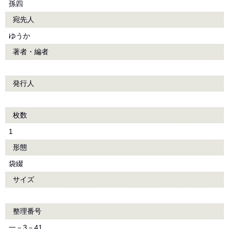
孫四
宛先人
ゆうか
著者・編者
発行人
枚数
1
形態
袋綴
サイズ
整理番号
一－3－41