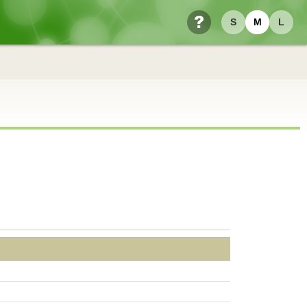
S
M
L
ヘルプ