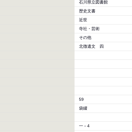
石川県立図書館
歴史文書
近世
寺社・芸術
その他
北徴遺文 四
59
袋綴
一－4