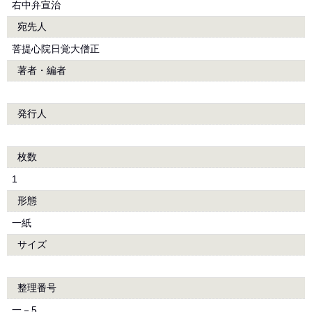
右中弁宣治
宛先人
菩提心院日覚大僧正
著者・編者
発行人
枚数
1
形態
一紙
サイズ
整理番号
一－5