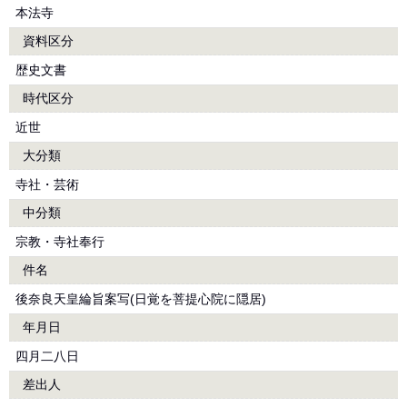
本法寺
資料区分
歴史文書
時代区分
近世
大分類
寺社・芸術
中分類
宗教・寺社奉行
件名
後奈良天皇綸旨案写(日覚を菩提心院に隠居)
年月日
四月二八日
差出人