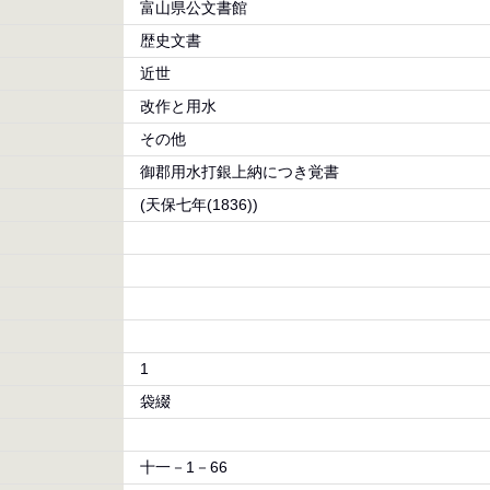
富山県公文書館
歴史文書
近世
改作と用水
その他
御郡用水打銀上納につき覚書
(天保七年(1836))
1
袋綴
十一－1－66