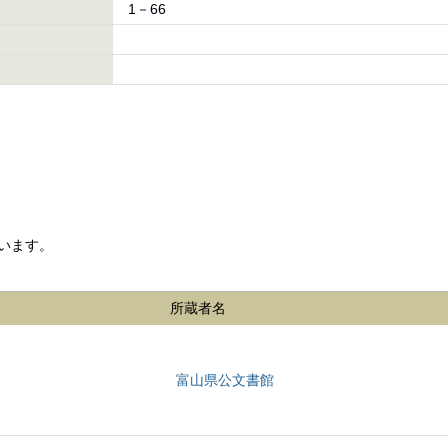
1－66
います。
所蔵者名
富山県公文書館