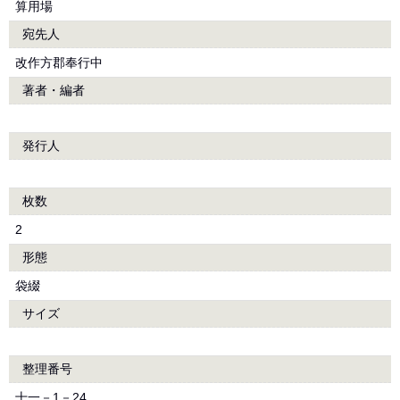
算用場
宛先人
改作方郡奉行中
著者・編者
発行人
枚数
2
形態
袋綴
サイズ
整理番号
十一－1－24