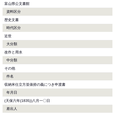
富山県公文書館
資料区分
歴史文書
時代区分
近世
大分類
改作と用水
中分類
その他
件名
収納米仕立方並俵拵の義につき申渡書
年月日
(天保六年(1835))八月一〇日
差出人