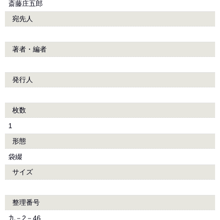
斎藤庄五郎
宛先人
著者・編者
発行人
枚数
1
形態
袋綴
サイズ
整理番号
九－2－46