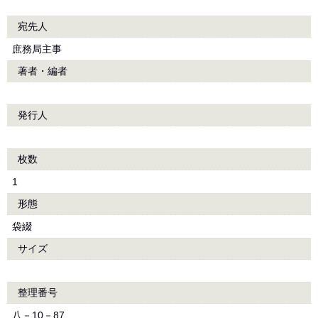
宛先人
庶務局主事
著者・編者
発行人
枚数
1
形態
袋綴
サイズ
整理番号
八－10－87