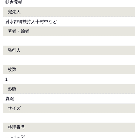
朝倉元輔
宛先人
射水郡御扶持人十村中など
著者・編者
発行人
枚数
1
形態
袋綴
サイズ
整理番号
一－1－53