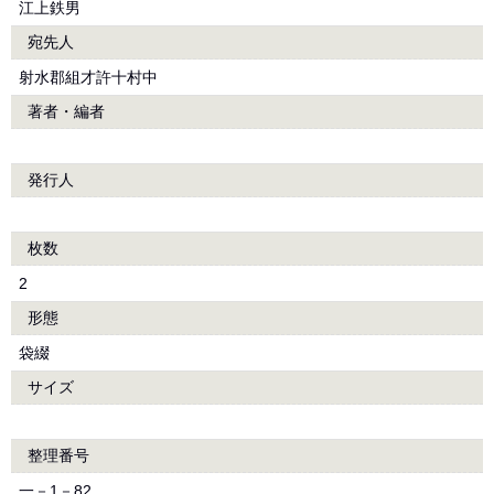
江上鉄男
宛先人
射水郡組才許十村中
著者・編者
発行人
枚数
2
形態
袋綴
サイズ
整理番号
一－1－82