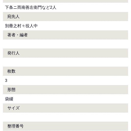
下条ニ而南善左衛門など2人
宛先人
別冊之村々役人中
著者・編者
発行人
枚数
3
形態
袋綴
サイズ
整理番号