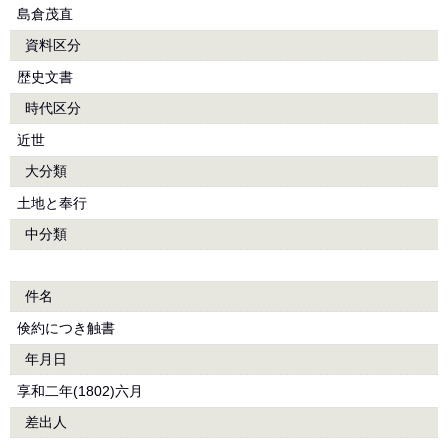
島倉茂直
資料区分
歴史文書
時代区分
近世
大分類
土地と奉行
中分類
件名
倹約につき触書
年月日
享和二年(1802)六月
差出人