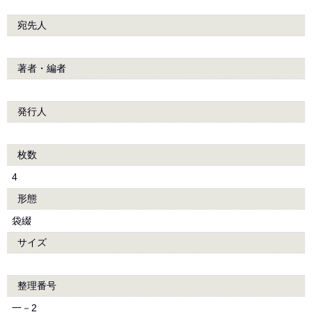
宛先人
著者・編者
発行人
枚数
4
形態
袋綴
サイズ
整理番号
一－2