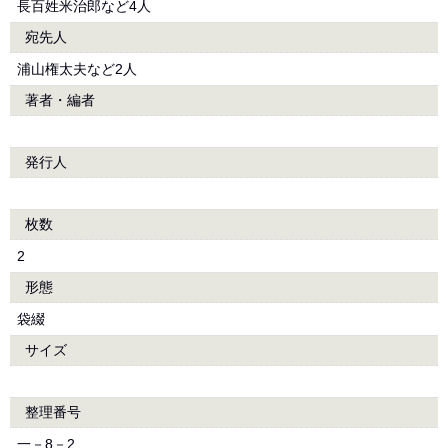
長百姓米治郎など4人
宛先人
浦山権太夫など2人
著者・編者
発行人
枚数
2
形態
袋綴
サイズ
整理番号
一－8－2