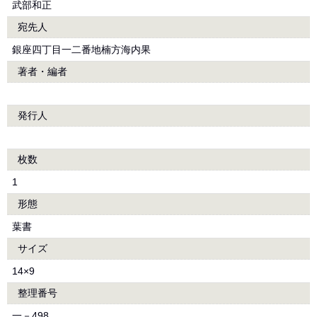
武部和正
宛先人
銀座四丁目一二番地楠方海内果
著者・編者
発行人
枚数
1
形態
葉書
サイズ
14×9
整理番号
一－498