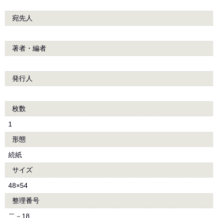
宛先人
著者・編者
発行人
枚数
1
形態
続紙
サイズ
48×54
整理番号
二－18