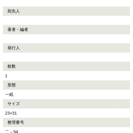
宛先人
著者・編者
発行人
枚数
1
形態
一紙
サイズ
23×31
整理番号
二－94