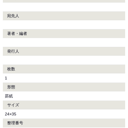
宛先人
著者・編者
発行人
枚数
1
形態
罫紙
サイズ
24×35
整理番号