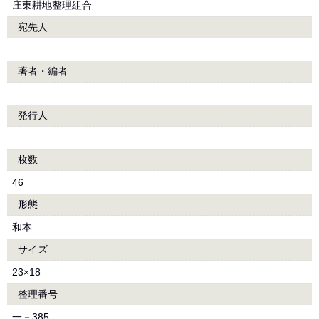
庄東耕地整理組合
宛先人
著者・編者
発行人
枚数
46
形態
和本
サイズ
23×18
整理番号
一－385