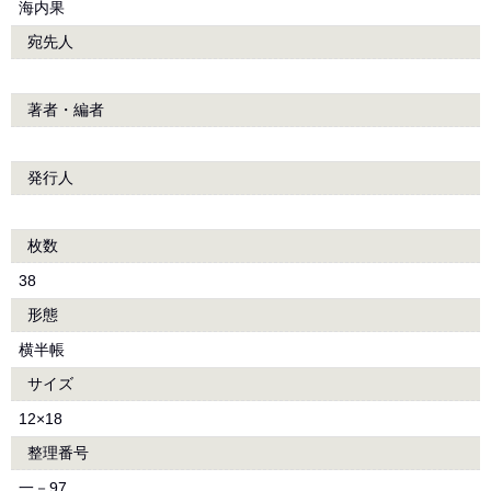
海内果
宛先人
著者・編者
発行人
枚数
38
形態
横半帳
サイズ
12×18
整理番号
一－97