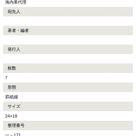
海内果代理
宛先人
著者・編者
発行人
枚数
7
形態
罫紙綴
サイズ
24×18
整理番号
一－171