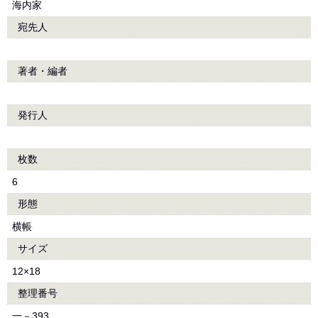
海内家
宛先人
著者・編者
発行人
枚数
6
形態
横帳
サイズ
12×18
整理番号
一－393