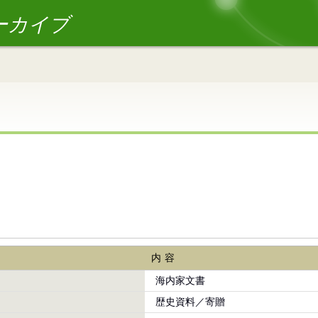
ーカイブ
内容
海内家文書
歴史資料／寄贈