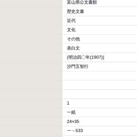
富山県公文書館
歴史文書
近代
文化
その他
表白文
(明治四〇年(1907))
沙門五智行
1
一紙
24×35
一－533