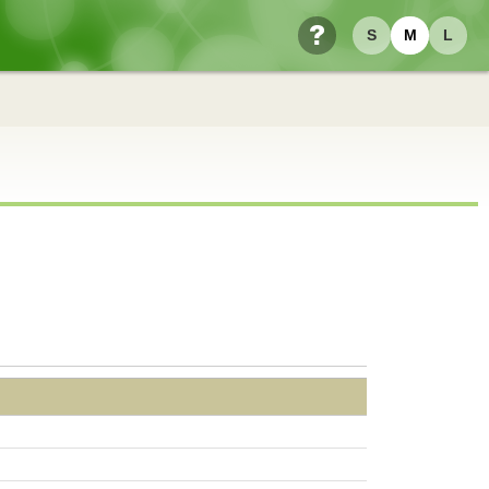
S
M
L
ヘルプ