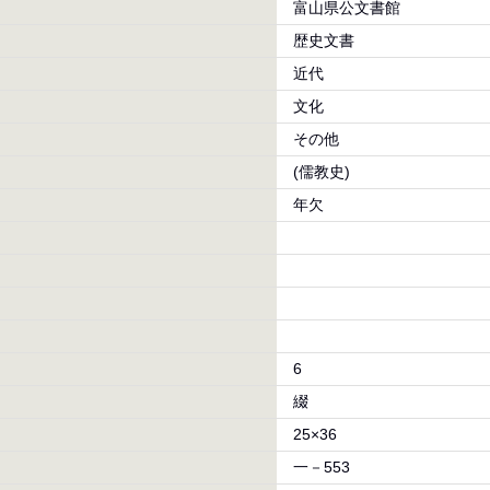
富山県公文書館
歴史文書
近代
文化
その他
(儒教史)
年欠
6
綴
25×36
一－553