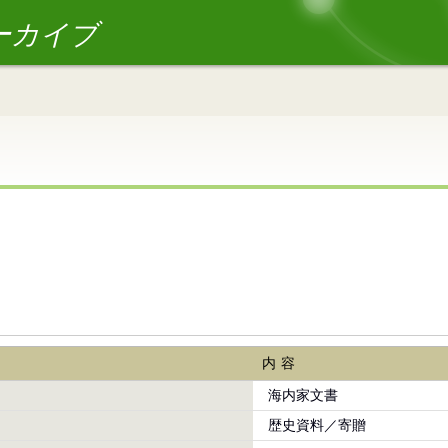
ーカイブ
内容
海内家文書
歴史資料／寄贈