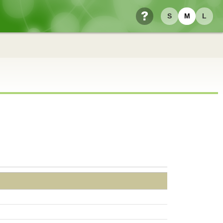
S
M
L
ヘルプ