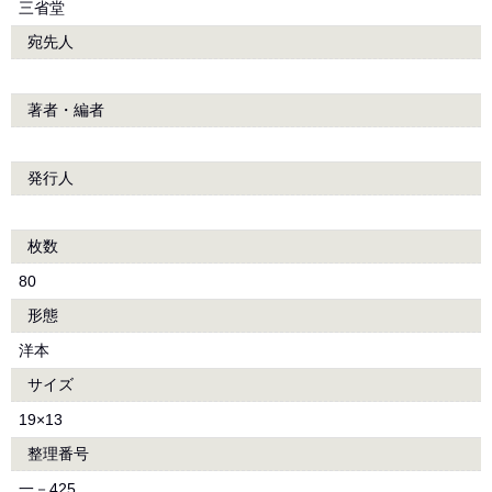
三省堂
宛先人
著者・編者
発行人
枚数
80
形態
洋本
サイズ
19×13
整理番号
一－425