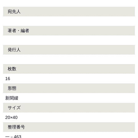
宛先人
著者・編者
発行人
枚数
16
形態
新聞綴
サイズ
20×40
整理番号
一－463