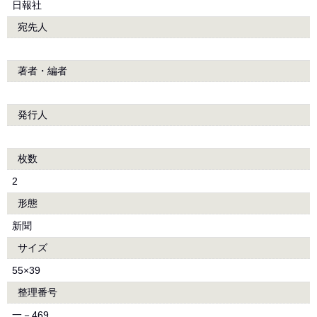
日報社
宛先人
著者・編者
発行人
枚数
2
形態
新聞
サイズ
55×39
整理番号
一－469