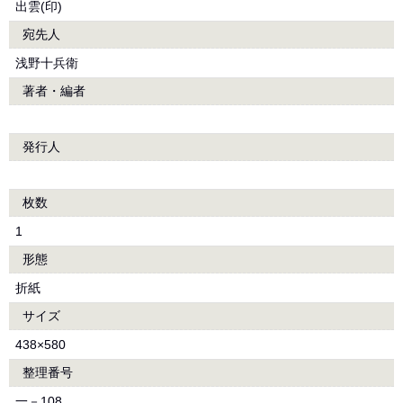
出雲(印)
宛先人
浅野十兵衛
著者・編者
発行人
枚数
1
形態
折紙
サイズ
438×580
整理番号
一－108