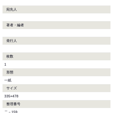
宛先人
著者・編者
発行人
枚数
1
形態
一紙
サイズ
335×478
整理番号
二－159