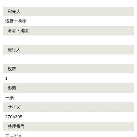
宛先人
浅野十兵衛
著者・編者
発行人
枚数
1
形態
一紙
サイズ
270×395
整理番号
三－234