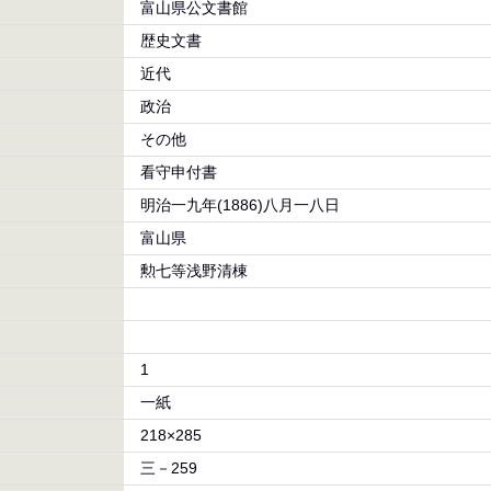
富山県公文書館
歴史文書
近代
政治
その他
看守申付書
明治一九年(1886)八月一八日
富山県
勲七等浅野清棟
1
一紙
218×285
三－259