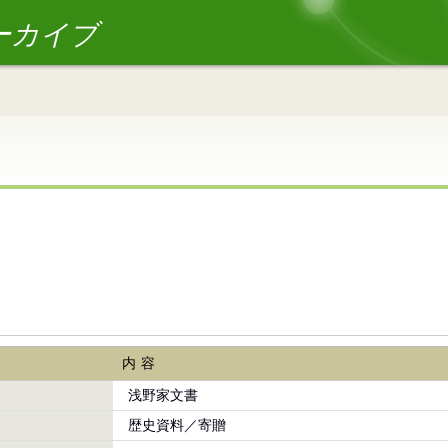
ーカイブ
内容
浅野家文書
歴史資料／寄贈