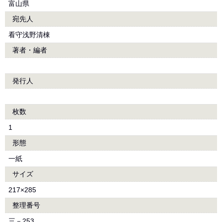
富山県
宛先人
看守浅野清棟
著者・編者
発行人
枚数
1
形態
一紙
サイズ
217×285
整理番号
三－253