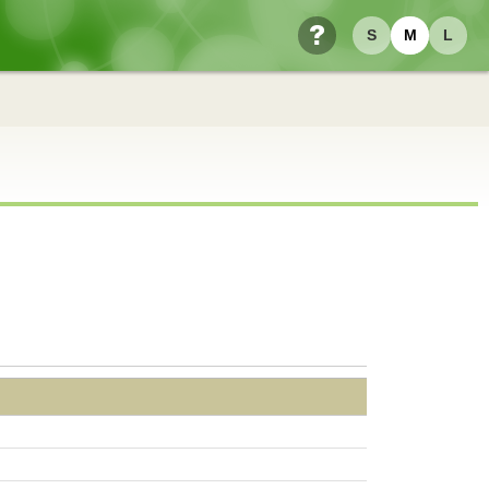
S
M
L
ヘルプ