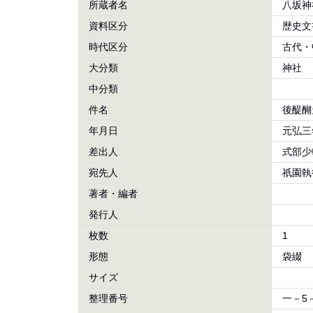
所蔵者名
八坂神
資料区分
歴史文
時代区分
古代・
大分類
神社
中分類
件名
後醍醐
年月日
元弘三
差出人
式部少
宛先人
祇園執
著者・編者
発行人
枚数
1
形態
袋綴
サイズ
整理番号
一－5