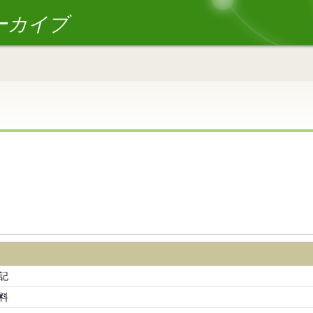
ーカイブ
記
料