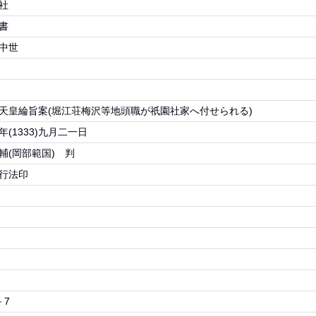
社
書
中世
天皇綸旨案(堀江荘梅沢等地頭職が祇園社家へ付せられる)
年(1333)九月二一日
輔(岡部範国) 判
行法印
－7