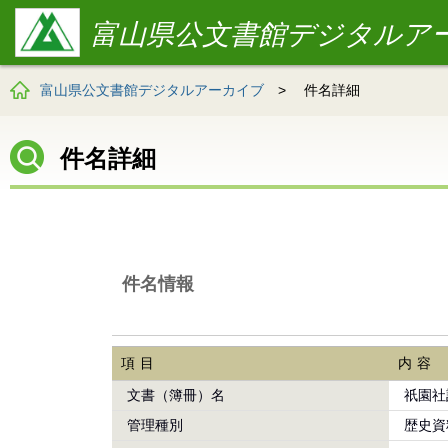
富山県公文書館デジタルア
富山県公文書館デジタルアーカイブ
>
件名詳細
件名詳細
件名情報
項目
内容
文書（簿冊）名
祇園社
管理種別
歴史資