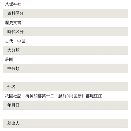
八坂神社
資料区分
歴史文書
時代区分
古代・中世
大分類
荘園
中分類
件名
祇園社記 御神領部第十二 越前(中)国新川郡堀江庄
年月日
差出人